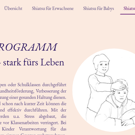
Übersicht
Shiatsu für Erwachsene
Shiatsu für Babys
Shiats
PROGRAMM
- stark fürs Leben
en oder Schulklassen durchgeführt
undheitsförderung, Verbesserung der
zung einer gesunden Haltung dienen.
d schon nach kurzer Zeit können die
nd effektiv durchführen. Mit der
den u.a. Stress abgebaut, die
vor Klassenarbeiten verringert. Bei
Kinder Verantwortung für das