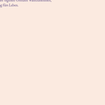
hre eigenen Grenzen wahrzunehmen,
ng fürs Leben.